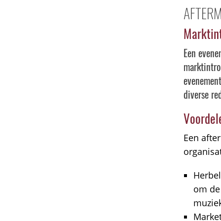
AFTERM
Marktin
Een evenem
marktintro
evenement.
diverse re
Voordel
Een afte
organisat
Herbel
om de 
muziek
Market