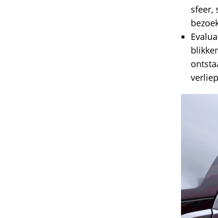
sfeer,
bezoek
Evalua
blikke
ontsta
verlie