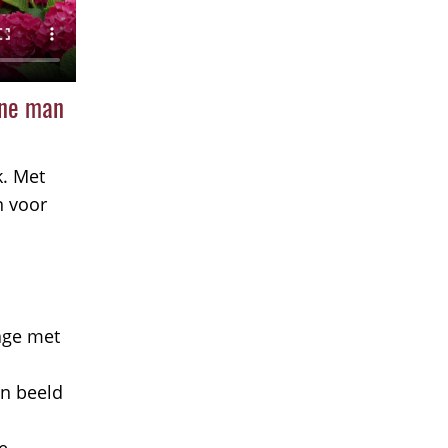
one man
k. Met
n voor
age met
n beeld