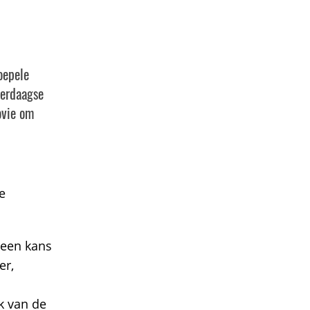
oepele
eerdaagse
ovie om
e
 een kans
er,
k van de