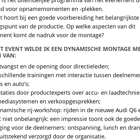
 is het uiteindelijke programma van het evenement d
aad voor opnamemomenten en -plekken.
ot hoort bij een goede voorbereiding het belangrijkste
gspunt van de productie. Op welke aspecten van dit
ment komt de nadruk voor de montage?
T EVENT WILDE IK EEN DYNAMISCHE MONTAGE M
 VAN:
tvangst en de opening door directieleden;
schillende trainingen met interactie tussen deelnemer
s en auto’s;
taties door productexperts over accu- en laadtechnie
mediasystemen en verkoopgesprekken;
namische rij-workshop: rijden in de nieuwe Audi Q6 e
ot niet onbelangrijk: een impressie toont ook de goede
ging voor de deelnemers: ontspanning, lunch en dran
uitstekend verzorgd door de organisatie.