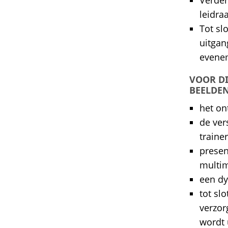
Verder
leidr
Tot sl
uitgan
evene
VOOR DI
BEELDEN
het on
de ver
trainer
presen
multi
een dy
tot sl
verzor
wordt 