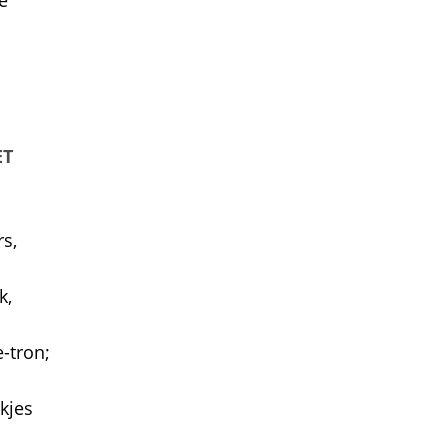
e
ET
s,
k,
-tron;
kjes