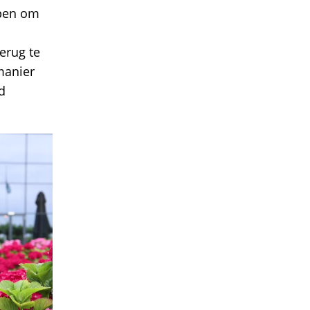
lpen om
erug te
manier
d