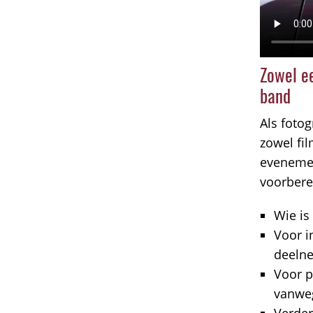
Zowel e
band
Als foto
zowel fil
evenemen
voorbere
Wie is
Voor i
deelne
Voor p
vanweg